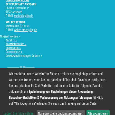
LANDESKIRCHLICHE
GEMEINSCHAFT ANSBACH
Oberhäuserstraße 13
91522 Ansbach
E-Mail:
ansbach@lkg.de
WALTER ITTNER
Telefon (0981) 6 19 49
E-Mail:
walter.ittner@lkg.de
Mitglied werden »
Anfahrt »
Kontaktformular »
Impressum »
Datenschutz »
Cookie-Zustimmungen ändern »
Wir möchten unsere Website für Sie so attraktiv wie möglich gestalten und
würden uns freuen, wenn Sie uns dabei behilflich sind. Dazu ist es nötig, dass
Sie uns erlauben, Ihr Surf-Verhalten auf unserer Seite für folgende Zwecke
Spenden für die Arbeit unserer Gemeinde und des cjb werden dankbar
entgegengenommen. (Spenden für die Mission bitte mit entsprechendem Vermerk!)
aufzuzeichnen:
Speicherung von Einstellungen dieser Anwendung,
Landeskirchliche Gemeinschaft:
DE83 7655 0000 0000 2850 49
• BIC
BYLADEM1ANS
Besucher-Statistiken & Verbesserung der Nutzungserfahrungen
Mit Klick
Wir freuen uns über Spenden für die cjb-Jugendarbeit auf das Konto:
DE94 7655 0000
0090 6426 79
• BIC
BYLADEM1ANS
auf "Alle Akzeptieren" erlauben Sie auch das Tracking auf dieser Seite.
Lassen Sie mich wählen
Nur essenzielle Cookies akzeptieren
Alle akzeptieren