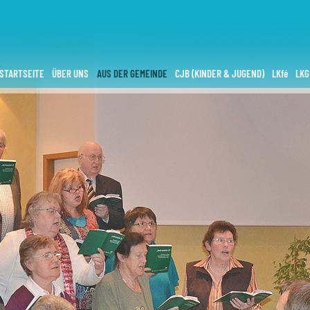
STARTSEITE
ÜBER UNS
AUS DER GEMEINDE
CJB (KINDER & JUGEND)
LKfé
LKG