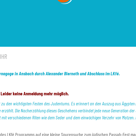
 UHR
Synagoge in Ansbach durch Alexander Biernoth und Abschluss im LKfé.
. Leider keine Anmeldung mehr möglich.
zu den wichtigsten Festen des Judentums. Es erinnert an den Auszug aus Ägypten (Ex
e erzählt. Die Nacherzählung dieses Geschehens verbindet jede neue Generation der 
st mit verschiedenen Riten wie dem Seder und dem einwöchigen Verzehr von Matzen. 
 des LKfé Programms auf eine kleine Spurensuche zum jüdischen Passah-Fest ma