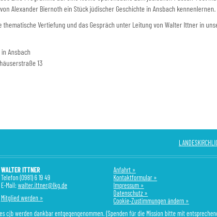
on Alexander Biernoth ein Stück jüdischer Geschichte in Ansbach kennenlernen.
e thematische Vertiefung und das Gespräch unter Leitung von Walter Ittner in uns
 in Ansbach
rhäuserstraße 13
LANDESKIRCHLIC
WALTER ITTNER
Anfahrt »
Telefon (0981) 6 19 49
Kontaktformular »
E-Mail:
walter.ittner@lkg.de
Impressum »
Datenschutz »
Mitglied werden »
Cookie-Zustimmungen ändern »
des cjb werden dankbar entgegengenommen. (Spenden für die Mission bitte mit entspreche