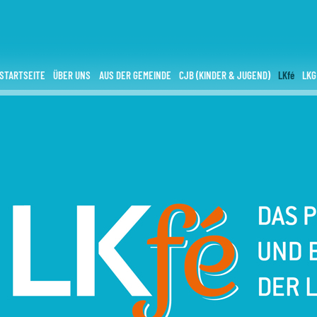
STARTSEITE
ÜBER UNS
AUS DER GEMEINDE
CJB (KINDER & JUGEND)
LKfé
LKG