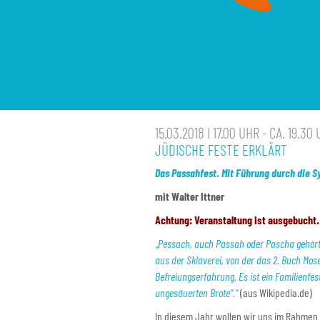
15.03.2018 I 17.00 UHR - CA. 19.30
JÜDISCHE FESTE ERKLÄRT
Das Passahfest. Mit Führung durch die 
mit Walter Ittner
Achtung: Veranstaltung ist ausgebucht
„Pessach, auch Passah oder Pascha gehört 
aus der Sklaverei, von der das 2. Buch Mos
Befreiungserfahrung. Es ist ein Familienfe
ungesäuerten Brote“.“
(aus Wikipedia.de)
In diesem Jahr wollen wir uns im Rahmen