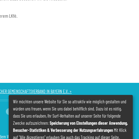
erem LKfé.
HER GEMEINSCHAFTSVERBAND IN BAYERN E.V. »
Wir möchten unsere Website für Sie so attraktiv wie möglich gestalten und
würden uns freuen, wenn Sie uns dabei behilflich sind. Dazu ist es nötig,
dass Sie uns erlauben, Ihr Surf-Verhalten auf unserer Seite für folgende
Zwecke aufzuzeichnen:
Speicherung von Einstellungen dieser Anwendung,
Besucher-Statistiken & Verbesserung der Nutzungserfahrungen
Mit Klick
ndem Vermerk!)
auf "Alle Akzeptieren" erlauben Sie auch das Tracking auf dieser Seite.